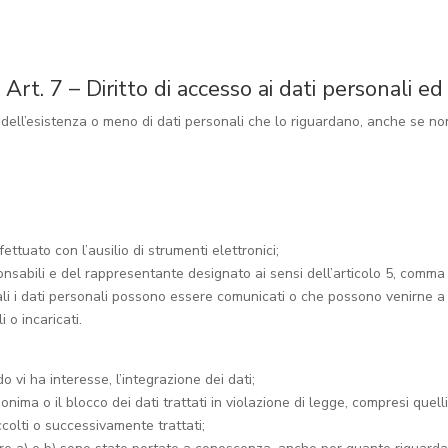
t. 7 – Diritto di accesso ai dati personali ed al
a dell’esistenza o meno di dati personali che lo riguardano, anche se no
:
ettuato con l’ausilio di strumenti elettronici;
esponsabili e del rappresentante designato ai sensi dell’articolo 5, comma
quali i dati personali possono essere comunicati o che possono venirne 
 o incaricati.
o vi ha interesse, l’integrazione dei dati;
nima o il blocco dei dati trattati in violazione di legge, compresi quel
accolti o successivamente trattati;