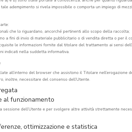
tere a) e b) sono state portate a conoscenza, anche per quanto riguarda i
 cui tale adempimento si rivela impossibile o comporta un impiego di me
parte:
sonali che lo riguardano, ancorché pertinenti allo scopo della raccolta;
o a fini di invio di materiale pubblicitario o di vendita diretta o per il
quisite le informazioni fornite dal titolare del trattamento ai sensi dell
ni indicati nella suddetta informativa.
e
llate all’interno del browser che assistono il Titolare nell’erogazione de
ro, inoltre, necessitare del consenso dell’Utente.
gregata
ie al funzionamento
la sessione dell’Utente e per svolgere altre attività strettamente nec
ferenze, ottimizzazione e statistica