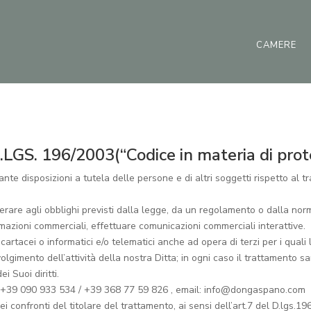
CAMERE
. 196/2003(“Codice in materia di protez
cante disposizioni a tutela delle persone e di altri soggetti rispetto al 
mperare agli obblighi previsti dalla legge, da un regolamento o dalla nor
ormazioni commerciali, effettuare comunicazioni commerciali interattive.
artacei o informatici e/o telematici anche ad opera di terzi per i quali 
imento dell’attività della nostra Ditta; in ogni caso il trattamento sarà
i Suoi diritti.
el. +39 090 933 534 / +39 368 77 59 826 , email: info@dongaspano.com
nei confronti del titolare del trattamento, ai sensi dell’art.7 del D.lg