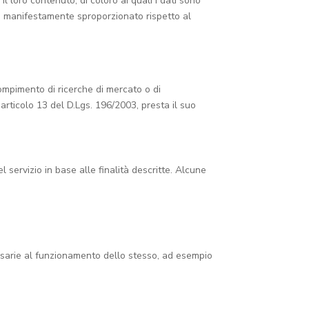
l loro contenuto, di coloro ai quali i dati sono
zzi manifestamente sproporzionato rispetto al
 compimento di ricerche di mercato o di
’articolo 13 del D.Lgs. 196/2003, presta il suo
l servizio in base alle finalità descritte. Alcune
essarie al funzionamento dello stesso, ad esempio