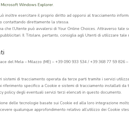
Microsoft Windows Explorer
.
può inoltre esercitare il proprio diritto ad opporsi al tracciamento infor
to o contattando direttamente la stessa.
a che l’Utente può avvalersi di Your Online Choices. Attraverso tale ser
blicitari. Il Titolare, pertanto, consiglia agli Utenti di utilizzare tale
ti
ce del Mela – Milazzo (ME) – +39 090 933 534 / +39 368 77 59 826 – (
i sistemi di tracciamento operata da terze parti tramite i servizi utiliz
 riferimento specifico a Cookie e sistemi di tracciamento installati da t
y policy degli eventuali servizi terzi elencati in questo documento.
azione delle tecnologie basate sui Cookie ed alla loro integrazione mol
ricevere qualunque approfondimento relativo all’utilizzo dei Cookie stess